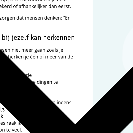
kerd of afhankelijker dan eerst.
r zorgen dat mensen denken: "Er
 bij jezelf kan herkennen
ngen niet meer gaan zoals je
en herken je één of meer van de
uwe informatie
or mij om nieuwe dingen te
 onthouden.
isselt snel
moment blij, maar daarna ineens
ig.
jk
ies raak ik snel in de war of het
n te veel.