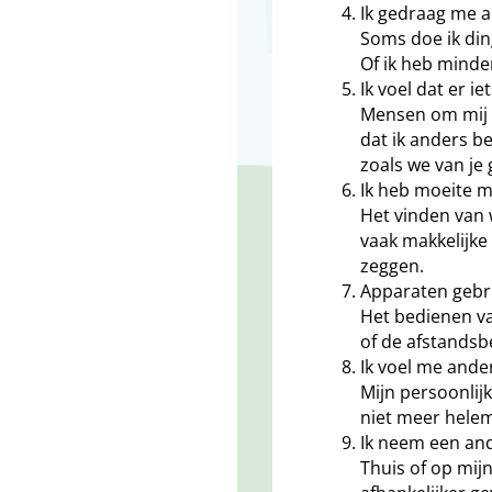
Ik gedraag me 
Soms doe ik din
Of ik heb minde
Ik voel dat er ie
Mensen om mij 
dat ik anders be
zoals we van je 
Ik heb moeite 
Het vinden van w
vaak makkelijke
zeggen.
Apparaten gebru
Het bedienen va
of de afstandsbe
Ik voel me ande
Mijn persoonlijk
niet meer helem
Ik neem een and
Thuis of op mij