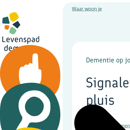
Waar woon je
Dementie op jo
Signale
pluis
Signaleren/niet pluis
Ga naar de algemene