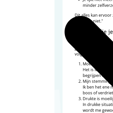
minder zelfverze
Dit alles kan ervoo
klopt iets niet."
Signalen die je
Soms merk je dat di
gewend was. Misschi
volgende dingen:
Moeite met nie
Het is lastig vo
begrijpen of te
Mijn stemming w
Ik ben het ene 
boos of verdriet
Drukte is moeili
In drukke situat
wordt me gewoo