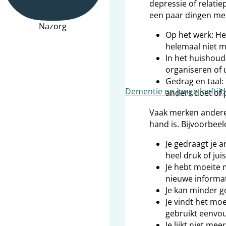
depressie of relati
een paar dingen mer
Nazorg
Op het werk: He
helemaal niet m
In het huishoud
organiseren of u
Gedrag en taal
Dementie op jonge leeftijd
anders doet of 
Vaak merken anderen
hand is. Bijvoorbeel
Je gedraagt je a
heel druk of juis
Je hebt moeite 
nieuwe informat
Je kan minder g
Je vindt het moe
gebruikt eenvou
Je lijkt niet mee