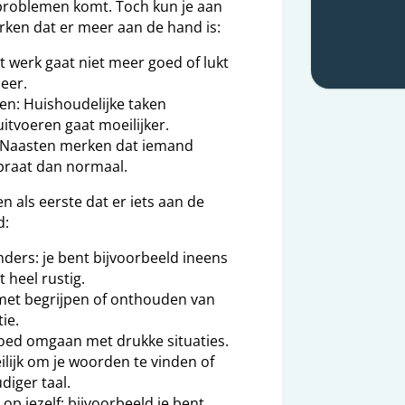
eproblemen komt. Toch kun je aan
ken dat er meer aan de hand is:
t werk gaat niet meer goed of lukt
eer.
en: Huishoudelijke taken
itvoeren gaat moeilijker.
: Naasten merken dat iemand
praat dan normaal.
 als eerste dat er iets aan de
d:
nders: je bent bijvoorbeeld ineens
t heel rustig.
met begrijpen of onthouden van
ie.
oed omgaan met drukke situaties.
ilijk om je woorden te vinden of
diger taal.
r op jezelf: bijvoorbeeld je bent