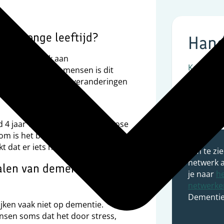
e op jonge leeftijd?
Hand
n mensen vaak aan
Kenniscen
 Maar bij jonge mensen is dit
egint dan vaak met veranderingen
zorgen voor onbegrip en
 4 jaar voordat de juiste diagnose
om is het belangrijk om snel hulp
t dat er iets niet klopt.
Om te zie
netwerk a
alen van dementie bij
je naar
he
netwerke
Dementie
ijken vaak niet op dementie.
en soms dat het door stress,