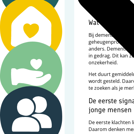
Diagnose
Wat is dementi
Bij dementie denke
geheugenproblemen.
anders. Dementie b
in gedrag. Dit kan 
onzekerheid.
Leven met dementie
Het duurt gemiddeld
wordt gesteld. Daar
te zoeken als je merk
De eerste sign
Stervensfase
jonge mensen
De eerste klachten l
Daarom denken mens