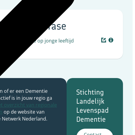
ig in deze fase
trum dementie op jonge leeftijd
n of er een Dementie
Stichting
ctief is in jouw regio ga
Landelijk
t overzicht van regionale
Levenspad
n
op de website van
Dementie
 Netwerk Nederland.
Contact