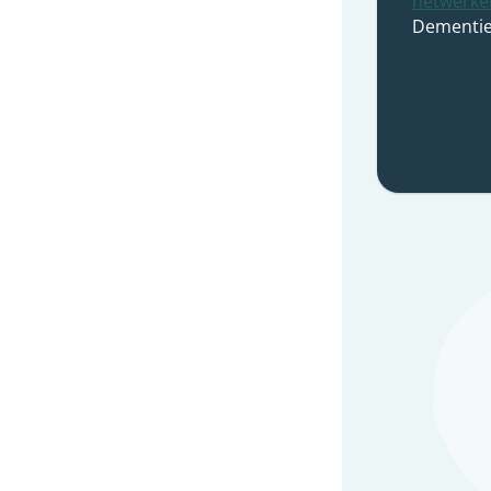
netwerke
Dementie