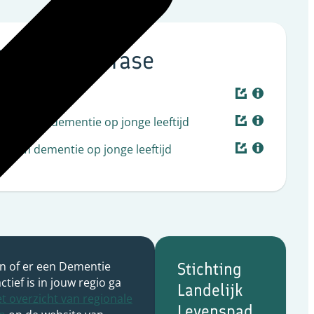
ig in deze fase
ntelzorgers
centrum dementie op jonge leeftijd
trum dementie op jonge leeftijd
n of er een Dementie
Stichting
ctief is in jouw regio ga
Landelijk
t overzicht van regionale
Levenspad