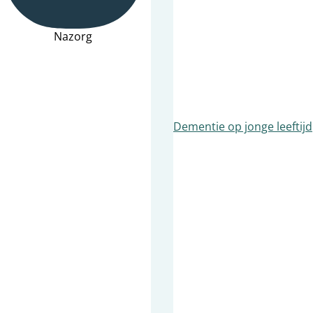
Nazorg
Dementie op jonge leeftijd