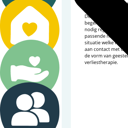
Na een intensieve p
nemen ontstaat er v
De betrokken profes
Diagnose
begeleiding af in e
nodig regelen ze in
passende nazorg.
H
situatie welke nazor
aan contact met de p
de vorm van geestel
Leven met dementie
verliestherapie.
Stervensfase