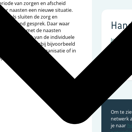
eriode van zorgen en afscheid
oor naasten een nieuwe situatie.
sionals sluiten de zorg en
Hand
en afrondend gesprek. Daar waar
 afstemming met de naasten
et is afhankelijk van de individuele
Jonge ma
g dat is. Denk daarbij bijvoorbeeld
laatselijk welzijnsorganisatie of in
Alzheimer
ijke verzorging, rouw en
Kenniscen
Om te zie
netwerk a
je naar
he