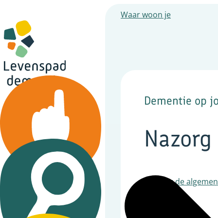
Waar woon je
Dementie op jo
Nazorg
Signaleren/niet pluis
Ga naar de algemene